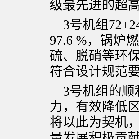
级最先进的超
3
号机组
72+
97.6
%
，锅炉燃
硫、
脱硝
等环
符合设计规范
3号机组
的顺
力，
有效降低
将以此为契机
量发展积极贡