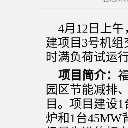
4
月
12
日
上
午
建项目
3号机组
时满负荷试运
项目简介：
园区节能减排
目。
项目建设
1
炉和
1
台
45M