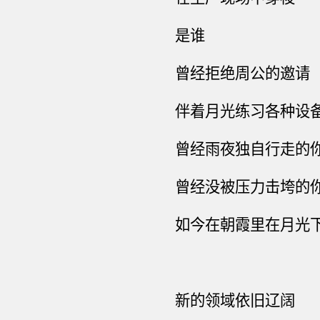
是谁
曾经拒绝周公的邀请
伴着月光练习各种设
曾经雨夜独自行走的
曾经没被压力击垮的
如今在朝霞里在月光
新的
领域
依旧辽阔