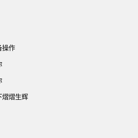
备操作
你
你
下熠熠生辉