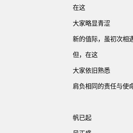
在这
大家略显青涩
新的
值
际
，虽初次相
但，在这
大家依旧熟悉
肩负相同的责任与使
帆已起